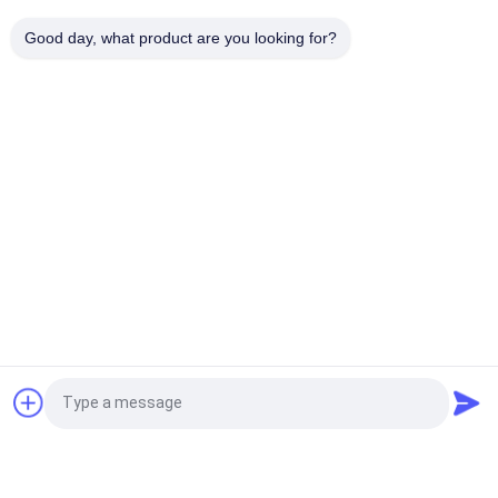
22kw Sprężarka śrubowa 30hp 10 bar Napęd pasowy
Good day, what product are you looking for?
Trójfazowy
popularne kategorie
Wszystko
Maszyna Do 
Sprężarka Śrubowa
Pakowania 
Zbiorczego
Maszyna Pakująca 
Maszyna Do 
VFFS
Pakowania 
Próżniowego
Maszyna Do 
Maszyna Do 
Pakowania W 
Pakowania Torebek 
Tekturę Falistą
Herbaty
Automatyczna 
Aseptyczna 
Poprosić o wycenę
Maszyna Do 
Maszyna Do 
Kartowania
Napełniania 
Kartonów