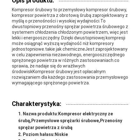
Opis produktu:
Kompresor śrubowy to przemysłowy kompresor śrubowy,
kompresor powietrza z obrotową śrubą zaprojektowany z
PRZYPADKI
myślą o przenośności i wysokiej wydajności.To
dwustopniowy przenośny sprężar powietrza śrubowego z
systemem chłodzenia chłodzonym powietrzem, więc jest
lekki i energooszczędny. Dzięki dwustopniowej kompresji
POPROŚ
może osiągnąć wyższą wydajność niż kompresory
jednostopniowe.takie jak chemiczneJest zaprojektowany
w celu zapewnienia niezawodnego, energooszczędnego
O
sprężonego powietrza w różnych zastosowaniach.co
sprawia, że nadaje się do wrażliwych
WYCENĘ
środowiskKompresor śrubowy jest opłacalnym
rozwiązaniem dla każdego zastosowania przemysłowego
wymagającego sprężonego powietrza.
SITEMAP
Charakterystyka:
PRIVACY
Nazwa produktu:
Kompresor elektryczny ze
śrubą
,
Przemysłowe sprężarki śrubowe
,
Przenośny
POLICY
sprężar powietrza z śrubą
Poziom hałasu:
Niskie