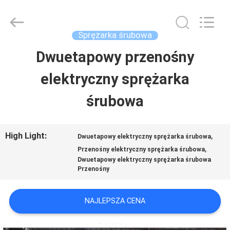
Xian
Yang
Chic
Machinery
Sprężarka śrubowa
Co.,
Ltd..
Dwuetapowy przenośny
DO
All
Rights
Reserved.
elektryczny sprężarka
DOMU
śrubowa
PRODUKTY
High Light:
,
Dwuetapowy elektryczny sprężarka śrubowa
,
O
Przenośny elektryczny sprężarka śrubowa
Dwuetapowy elektryczny sprężarka śrubowa
Przenośny
NAS
NAJLEPSZA CENA
WYCIECZKA