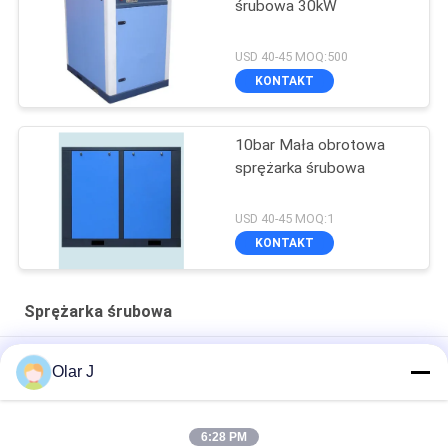
śrubowa 30kW
USD 40-45 MOQ:500
KONTAKT
10bar Mała obrotowa
sprężarka śrubowa
USD 40-45 MOQ:1
KONTAKT
Sprężarka śrubowa
Direct Driven Rotary Screw Air Compressor 7.5kw 10hp Air
Olar J
Cooling
Portable Industrial Screw Compressor 30HP 580KGS Blue
6:28 PM