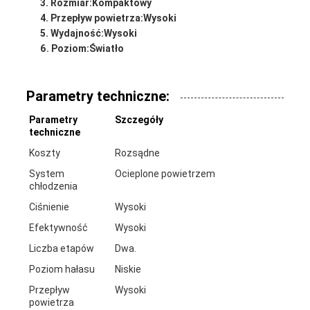
Rozmiar:
Kompaktowy
Przepływ powietrza:
Wysoki
Wydajność:
Wysoki
Poziom:
Światło
Parametry techniczne:
Parametry
Szczegóły
techniczne
Koszty
Rozsądne
System
Ocieplone powietrzem
chłodzenia
Ciśnienie
Wysoki
Efektywność
Wysoki
Liczba etapów
Dwa.
Poziom hałasu
Niskie
Przepływ
Wysoki
powietrza