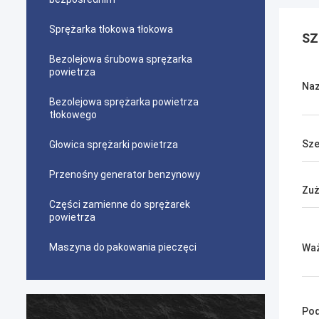
Sprężarka tłokowa tłokowa
SZ
Bezolejowa śrubowa sprężarka
powietrza
Na
Bezolejowa sprężarka powietrza
tłokowego
Sze
Głowica sprężarki powietrza
Przenośny generator benzynowy
Zuż
Części zamienne do sprężarek
powietrza
Maszyna do pakowania pieczęci
Wa
Pod