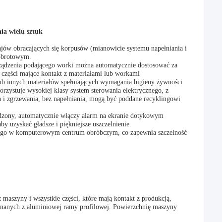
ia wielu sztuk
jów obracających się korpusów (mianowicie systemu napełniania i
 obrotowym.
ządzenia podającego worki można automatycznie dostosować za
części mające kontakt z materiałami lub workami
ub innych materiałów spełniających wymagania higieny żywności
orzystuje wysokiej klasy system sterowania elektrycznego, z
 i zgrzewania, bez napełniania, mogą być poddane recyklingowi
kodzony, automatycznie włączy alarm na ekranie dotykowym
 uzyskać gładsze i piękniejsze uszczelnienie.
nego w komputerowym centrum obróbczym, co zapewnia szczelność
z maszyny i wszystkie części, które mają kontakt z produkcją,
konanych z aluminiowej ramy profilowej. Powierzchnię maszyny