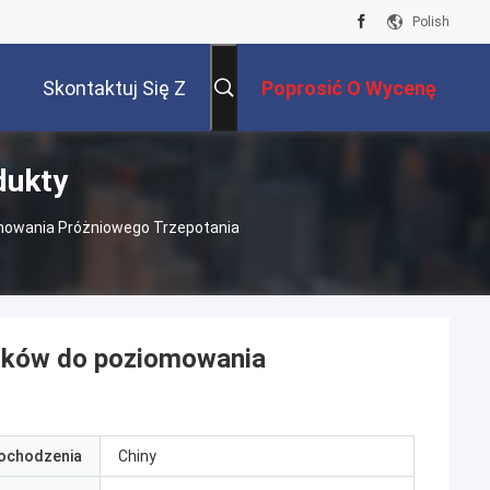
Polish
Skontaktuj Się Z
Poprosić O Wycenę
dukty
Nami
mowania Próżniowego Trzepotania
orków do poziomowania
pochodzenia
Chiny