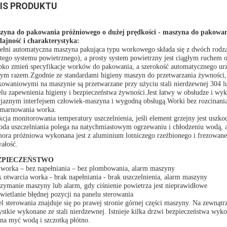
IS PRODUKTU
zyna do pakowania próżniowego o dużej prędkości - maszyna do pakowan
ajność i charakterystyka:
ełni automatyczna maszyna pakująca typu workowego składa się z dwóch rodza
stego systemu powietrznego), a prosty system powietrzny jest ciągłym ruchem
bko zmień specyfikacje worków do pakowania, a szerokość automatycznego ur
nym razem.Zgodnie ze standardami higieny maszyn do przetwarzania żywności, 
kowaniowymi na maszynie są przetwarzane przy użyciu stali nierdzewnej 304 l
lu zapewnienia higieny i bezpieczeństwa żywności.Jest łatwy w obsłudze i wyk
yjaznym interfejsem człowiek-maszyna i wygodną obsługą.Worki bez rozcinania
 marnowania worka.
cja monitorowania temperatury uszczelnienia, jeśli element grzejny jest usz
da uszczelniania polega na natychmiastowym ogrzewaniu i chłodzeniu wodą, aby
ora próżniowa wykonana jest z aluminium lotniczego rzeźbionego i frezowa
wałość.
ZPIECZEŃSTWO
 worka – bez napełniania – bez plombowania, alarm maszyny
 otwarcia worka - brak napełniania - brak uszczelnienia, alarm maszyny
zymanie maszyny lub alarm, gdy ciśnienie powietrza jest nieprawidłowe
ietlanie błędnej pozycji na panelu sterowania
l sterowania znajduje się po prawej stronie górnej części maszyny. Na zewnątr
stkie wykonane ze stali nierdzewnej. Istnieje kilka drzwi bezpieczeństwa wy
na myć wodą i szczotką płótno.