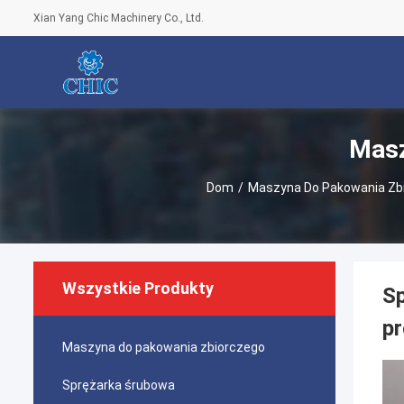
Xian Yang Chic Machinery Co., Ltd.
Masz
Dom
/
Maszyna Do Pakowania Zb
Wszystkie Produkty
S
pr
Maszyna do pakowania zbiorczego
Sprężarka śrubowa