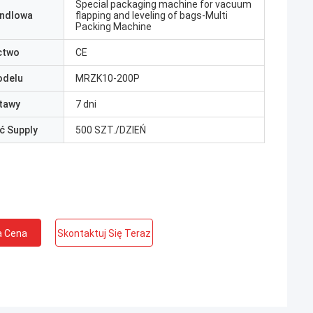
Special packaging machine for vacuum
ndlowa
flapping and leveling of bags-Multi
Packing Machine
ctwo
CE
odelu
MRZK10-200P
tawy
7 dni
ć Supply
500 SZT./DZIEŃ
a Cena
Skontaktuj Się Teraz