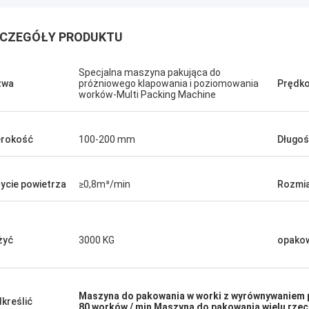
CZEGÓŁY PRODUKTU
Specjalna maszyna pakująca do
zwa
próżniowego klapowania i poziomowania
Prędk
worków-Multi Packing Machine
rokość
100-200 mm
Długo
ycie powietrza
≥0,8m³/min
Rozmi
żyć
3000 KG
opako
Maszyna do pakowania w worki z wyrównywaniem
kreślić
80 worków / min Maszyna do pakowania wielu rzec