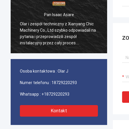
Pan Isaac Asare
Olar i zespół techniczny z Xianyang Chic
Olar i
Machinery Co., Ltd szybko odpowiadali na
Machin
pytania i przeprowadzili zespół
pytani
ZO
instalacyjny przez cały proces.
instal
Ostatecznie maszyna działa bez zarzutu
Ostate
i jesteśmy zadowoleni z tego zakupu.
i jest
Osoba kontaktowa :
Olar J
Numer telefonu :
18729220293
Whatsapp :
+18729220293
Kontakt