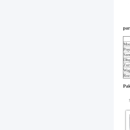
par
Mod
Prę
Sze
Dłu
Zuż
Wa
Roz
Pak