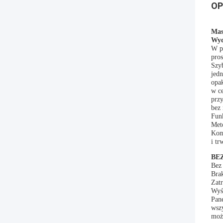
OP
Mas
Wyd
W p
pro
Szy
jed
opa
w ce
prz
bez
Funk
Meto
Kom
i tr
BE
Bez
Brak
Zatr
Wyśw
Pane
wszy
moż