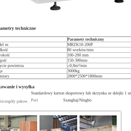
ametry techniczne
Parametr techniczny
el nr.
MRZK10-200P
dkość
80 worków/min
rokość
100-200 mm
gość
150-300mm
ycie powietrza
≥0,8m³/min
ga
3000kg
miary
2800*2500*1800mm
owanie i wysyłka
Standardowy karton eksportowy lub skrzynka ze sklejki 1 sz
Port
Szanghaj/Ningbo
Szczegóły pakowania