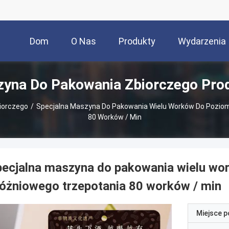
Dom
O Nas
Produkty
Wydarzenia
yna Do Pakowania Zbiorczego Pro
iorczego
/
Specjalna Maszyna Do Pakowania Wielu Worków Do Pozio
80 Worków / Min
pecjalna maszyna do pakowania wielu w
óżniowego trzepotania 80 worków / min
Miejsce 