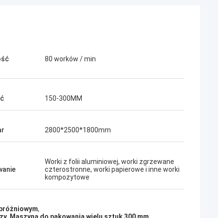
ość
80 worków / min
ść
150-300MM
ar
2800*2500*1800mm
Worki z folii aluminiowej, worki zgrzewane
wanie
czterostronne, worki papierowe i inne worki
kompozytowe
 próżniowym
,
zy
,
Maszyna do pakowania wielu sztuk 300 mm