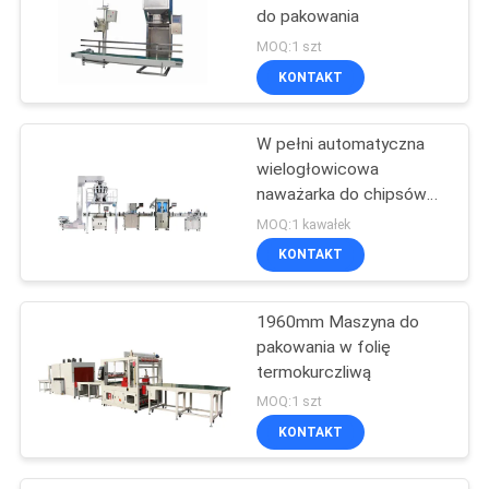
do pakowania
MOQ:1 szt
KONTAKT
W pełni automatyczna
wielogłowicowa
naważarka do chipsów
bananowych
MOQ:1 kawałek
KONTAKT
1960mm Maszyna do
pakowania w folię
termokurczliwą
MOQ:1 szt
KONTAKT