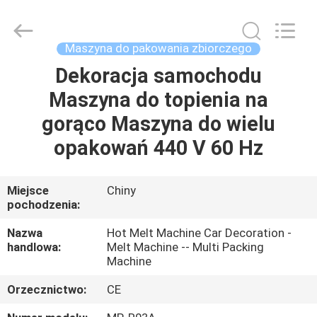
Xian
Yang
Chic
Machinery
Co.,
Maszyna do pakowania zbiorczego
Ltd..
All
Rights
Dekoracja samochodu
DO
Reserved.
Maszyna do topienia na
DOMU
gorąco Maszyna do wielu
PRODUKTY
opakowań 440 V 60 Hz
O
Miejsce
Chiny
pochodzenia:
NAS
Nazwa
Hot Melt Machine Car Decoration -
handlowa:
Melt Machine -- Multi Packing
WYCIECZKA
Machine
PO
Orzecznictwo:
CE
FABRYCE