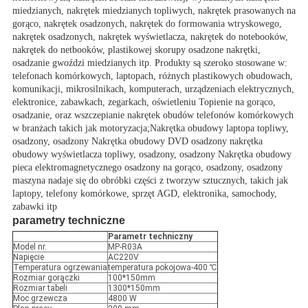
miedzianych, nakrętek miedzianych topliwych, nakrętek prasowanych na
gorąco, nakrętek osadzonych, nakrętek do formowania wtryskowego,
nakrętek osadzonych, nakrętek wyświetlacza, nakrętek do notebooków,
nakrętek do netbooków, plastikowej skorupy osadzone nakrętki,
osadzanie gwoździ miedzianych itp. Produkty są szeroko stosowane w:
telefonach komórkowych, laptopach, różnych plastikowych obudowach,
komunikacji, mikrosilnikach, komputerach, urządzeniach elektrycznych,
elektronice, zabawkach, zegarkach, oświetleniu Topienie na gorąco,
osadzanie, oraz wszczepianie nakrętek obudów telefonów komórkowych
w branżach takich jak motoryzacja;Nakrętka obudowy laptopa topliwy,
osadzony, osadzony Nakrętka obudowy DVD osadzony nakrętka
obudowy wyświetlacza topliwy, osadzony, osadzony Nakrętka obudowy
pieca elektromagnetycznego osadzony na gorąco, osadzony, osadzony
maszyna nadaje się do obróbki części z tworzyw sztucznych, takich jak
laptopy, telefony komórkowe, sprzęt AGD, elektronika, samochody,
zabawki itp
parametry techniczne
Parametr techniczny
Model nr.
MP-R03A
Napięcie
AC220V
Temperatura ogrzewania
temperatura pokojowa-400 ℃
Rozmiar gorączki
100*150mm
Rozmiar tabeli
1300*150mm
Moc grzewcza
4800 W