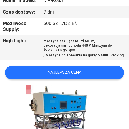
Numer modelu:
MP-R03A
Czas dostawy:
7 dni
KONTROLA
JAKOŚCI
Możliwość
500 SZT./DZIEŃ
Supply:
SKONTAKTUJ
High Light:
,
Maszyna pakująca Multi 60 Hz
dekoracja samochodu 440 V Maszyna do
SIĘ
topienia na gorąco
,
Maszyna do spawania na gorąco Multi Packing
Z
NAMI
NAJLEPSZA CENA
AKTUALNOŚCI
PRZYPADKI
POPROŚ