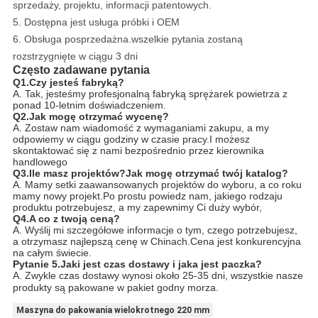
sprzedaży, projektu, informacji patentowych.
5. Dostępna jest usługa próbki i OEM
6. Obsługa posprzedażna.wszelkie pytania zostaną
rozstrzygnięte w ciągu 3 dni
Często zadawane pytania
Q1.Czy jesteś fabryką?
A. Tak, jesteśmy profesjonalną fabryką sprężarek powietrza z
ponad 10-letnim doświadczeniem.
Q2.Jak mogę otrzymać wycenę?
A. Zostaw nam wiadomość z wymaganiami zakupu, a my
odpowiemy w ciągu godziny w czasie pracy.I możesz
skontaktować się z nami bezpośrednio przez kierownika
handlowego
Q3.Ile masz projektów?Jak mogę otrzymać twój katalog?
A. Mamy setki zaawansowanych projektów do wyboru, a co roku
mamy nowy projekt.Po prostu powiedz nam, jakiego rodzaju
produktu potrzebujesz, a my zapewnimy Ci duży wybór,
Q4.A co z twoją ceną?
A. Wyślij mi szczegółowe informacje o tym, czego potrzebujesz,
a otrzymasz najlepszą cenę w Chinach.Cena jest konkurencyjna
na całym świecie.
Pytanie 5.Jaki jest czas dostawy i jaka jest paczka?
A. Zwykle czas dostawy wynosi około 25-35 dni, wszystkie nasze
produkty są pakowane w pakiet godny morza.
Maszyna do pakowania wielokrotnego 220 mm