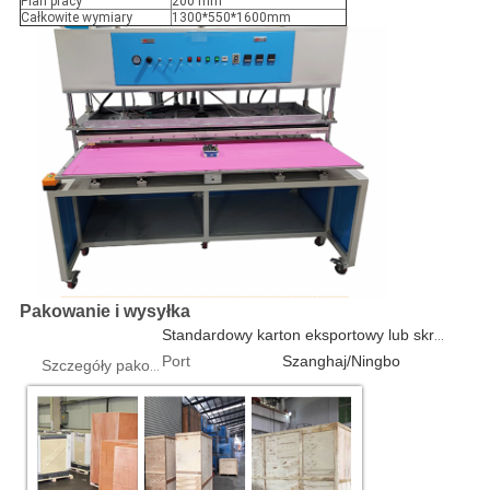
Plan pracy
200 mm
Całkowite wymiary
1300*550*1600mm
Pakowanie i wysyłka
Standardowy karton eksportowy lub skrzynka ze sklejki 1 szt./pudełko
Port
Szanghaj/Ningbo
Szczegóły pakowania