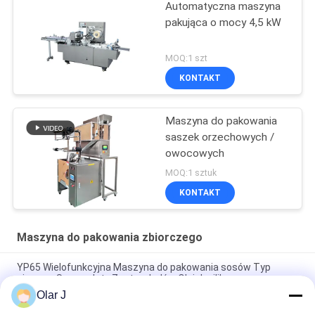
Automatyczna maszyna
pakująca o mocy 4,5 kW
MOQ:1 szt
KONTAKT
Maszyna do pakowania
saszek orzechowych /
owocowych
MOQ:1 sztuk
KONTAKT
Maszyna do pakowania zbiorczego
YP65 Wielofunkcyjna Maszyna do pakowania sosów Typ
pionowy Saus sałaty Zestaw lodów Olejek silikonowy
Olar J
2600W 15KHZ Normatywna maszyna spawalnicza z tworzyw