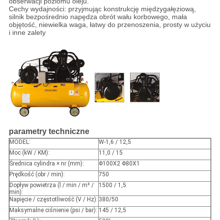
obserwacji poziomu oleju.
Cechy wydajności: przyjmując konstrukcję międzygałęziową,
silnik bezpośrednio napędza obrót wału korbowego, mała
objętość, niewielka waga, łatwy do przenoszenia, prosty w użyciu
i inne zalety
parametry techniczne
MODEL
:
W-1,6 / 12,5
Moc (kW / KM)
:
11,0 / 15
Średnica cylindra × nr (mm)
:
Φ100X2 Φ80X1
Prędkość (obr / min)
:
750
Dopływ powietrza (l / min / m³ /
1500 / 1,5
min)
:
Napięcie / częstotliwość (V / Hz)
:
380/50
Maksymalne ciśnienie (psi / bar)
:
145 / 12,5