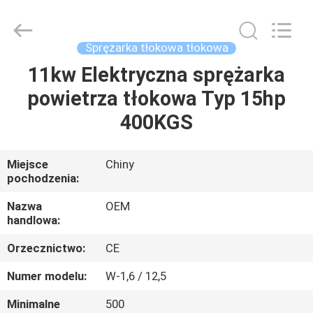
Xian
Yang
Chic
Machinery
Co.,
Sprężarka tłokowa tłokowa
Ltd..
All
Rights
11kw Elektryczna sprężarka
DO
Reserved.
powietrza tłokowa Typ 15hp
DOMU
400KGS
PRODUKTY
Miejsce
Chiny
pochodzenia:
O
NAS
Nazwa
OEM
handlowa:
Orzecznictwo:
CE
WYCIECZKA
PO
Numer modelu:
W-1,6 / 12,5
FABRYCE
Minimalne
500