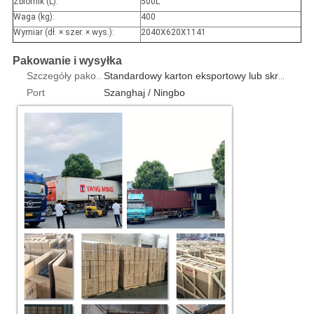
Zbiornik (L)
:
500L
Waga (kg)
:
400
Wymiar (dł. × szer. × wys.)
:
2040X620X1141
Pakowanie i wysyłka
Szczegóły pakowania
Standardowy karton eksportowy lub skrzynka ze sklejki 1szt / opakowanie
Port
Szanghaj / Ningbo