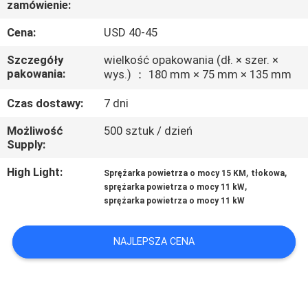
zamówienie:
KONTROLA
Cena:
USD 40-45
JAKOŚCI
Szczegóły
wielkość opakowania (dł. × szer. ×
pakowania:
wys.) ： 180 mm × 75 mm × 135 mm
SKONTAKTUJ
Czas dostawy:
7 dni
SIĘ
Możliwość
500 sztuk / dzień
Z
Supply:
NAMI
High Light:
,
,
Sprężarka powietrza o mocy 15 KM
tłokowa
,
sprężarka powietrza o mocy 11 kW
sprężarka powietrza o mocy 11 kW
AKTUALNOŚCI
NAJLEPSZA CENA
PRZYPADKI
POPROŚ