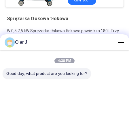
KONTAKT
Sprężarka tłokowa tłokowa
W 0,5 7,5 kW Sprężarka tłokowa tłokowa powietrza 180L Trzy
głowice
Olar J
15hp Tłokowa sprężarka powietrza napędzana paskiem 300l 3
głowice
4:38 PM
V1.05 Sprężarka tłokowa tłokowa, mała napędzana paskiem
55 mm
Good day, what product are you looking for?
popularne kategorie
Wszystko
Maszyna Do 
Sprężarka Śrubowa
Pakowania 
Zbiorczego
Maszyna Pakująca 
Maszyna Do 
VFFS
Pakowania 