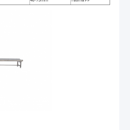
48-75mm
Taśma PP