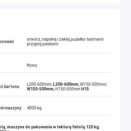
otwórz, napełnij i zaklej pudełko taśmami
jonować
przypnij paskiem
Nowy
L200-600mm;
L200-600mm;
W150-500mm;
ść kartonu
W150-500mm;
H150-500mm
H15
inii maszyny
4000 kg
stą
,
maszyna do pakowania w tekturę falistą 120 kg
,