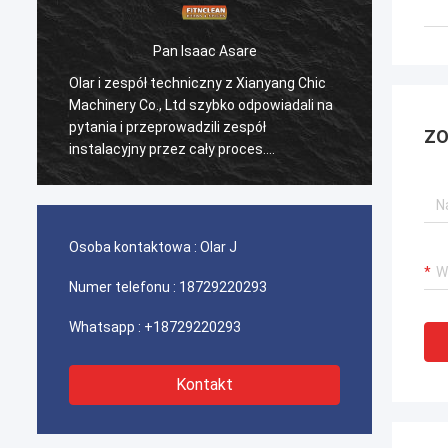
Pan Isaac Asare
Olar i zespół techniczny z Xianyang Chic
Olar i
Machinery Co., Ltd szybko odpowiadali na
Machin
pytania i przeprowadzili zespół
pytani
ZO
instalacyjny przez cały proces.
instal
Ostatecznie maszyna działa bez zarzutu
Ostate
i jesteśmy zadowoleni z tego zakupu.
i jest
Osoba kontaktowa :
Olar J
Numer telefonu :
18729220293
Whatsapp :
+18729220293
Kontakt