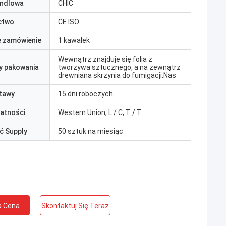
ndlowa
CHIC
ctwo
CE ISO
e zamówienie
1 kawałek
Wewnątrz znajduje się folia z
y pakowania
tworzywa sztucznego, a na zewnątrz
drewniana skrzynia do fumigacji.Nas
tawy
15 dni roboczych
łatności
Western Union, L / C, T / T
ć Supply
50 sztuk na miesiąc
a Cena
Skontaktuj Się Teraz