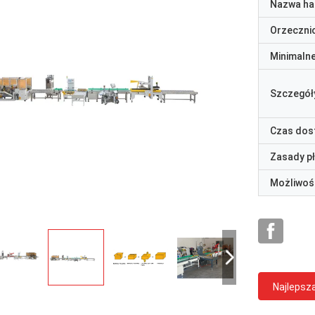
Nazwa ha
Orzeczni
Minimaln
Szczegół
Czas dos
Zasady p
Możliwoś
Najlepsz