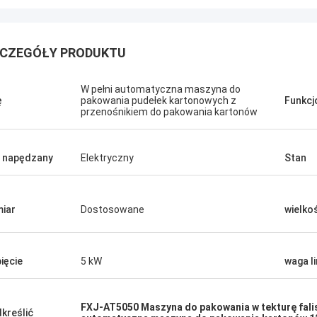
CZEGÓŁY PRODUKTU
W pełni automatyczna maszyna do
ę
pakowania pudełek kartonowych z
Funkc
przenośnikiem do pakowania kartonów
 napędzany
Elektryczny
Stan
iar
Dostosowane
wielko
ięcie
5 kW
waga l
FXJ-AT5050 Maszyna do pakowania w tekturę fali
kreślić