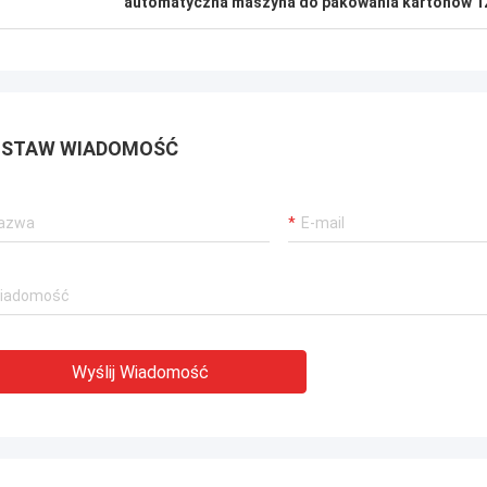
automatyczna maszyna do pakowania kartonów 1
Pan Isaac Asare
 zespół techniczny z Xianyang Chic
ery Co., Ltd szybko odpowiadali na
a i przeprowadzili zespół
STAW WIADOMOŚĆ
acyjny przez cały proces.
cznie maszyna działa bez zarzutu
eśmy zadowoleni z tego zakupu.
Wyślij Wiadomość