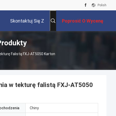
Polish
Skontaktuj Się Z
Poprosić O Wycenę
Produkty
Nami
kturę Falistą FXJ-AT5050 Karton
ia w tekturę falistą FXJ-AT5050
pochodzenia
Chiny