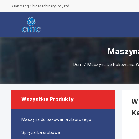
Xian Yang Chic Machinery Co., Ltd.
Maszyna
Dom
/
Maszyna Do Pakowania W 
Wszystkie Produkty
W 
Ka
Maszyna do pakowania zbiorczego
Sprężarka śrubowa