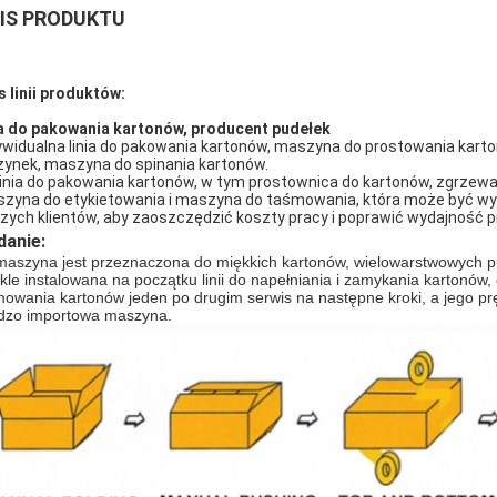
IS PRODUKTU
s linii produktów:
ia do pakowania kartonów, producent pudełek
ywidualna linia do pakowania kartonów, maszyna do prostowania kart
zynek, maszyna do spinania kartonów.
linia do pakowania kartonów, w tym prostownica do kartonów, zgrzewa
zyna do etykietowania i maszyna do taśmowania, która może być w
zych klientów, aby zaoszczędzić koszty pracy i poprawić wydajność p
danie:
maszyna jest przeznaczona do miękkich kartonów, wielowarstwowych pu
kle instalowana na początku linii do napełniania i zamykania kartonó
mowania kartonów jeden po drugim serwis na następne kroki, a jego prędk
dzo importowa maszyna.