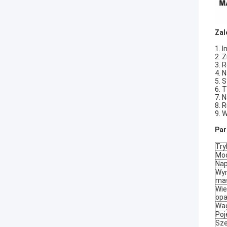
Zal
1. 
2. 
3. 
4. 
5. 
6. T
7. 
8. 
9. 
Par
Try
Mo
Nap
Wy
ma
Wie
op
Wag
Po
Sze