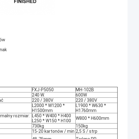
nów
inak
FXJ-P5050
MH-102B
240 W.
600W
ać
220 / 380V
220 / 380V
L2000 * W1200 *
L1900 * W630 *
H1500mm
H1760mm
ymalny rozmiar:
L450 * W400 * H400
W800 * H600mm
L250 * W150 * H100
730kg
150kg
15-20 kartonów / min
2,5 S / strp