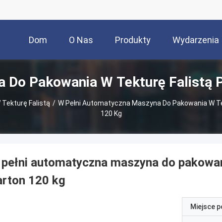
Dom
O Nas
Produkty
Wydarzenia
 Do Pakowania W Tekturę Falistą 
Tekturę Falistą
/
W Pełni Automatyczna Maszyna Do Pakowania W Te
120 Kg
pełni automatyczna maszyna do pakowan
rton 120 kg
Miejsce 