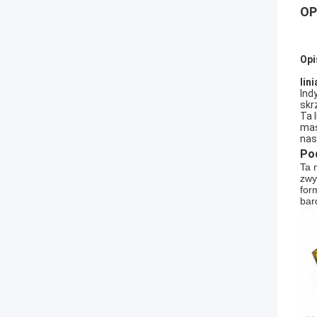
OP
Opi
lin
Ind
skr
Ta 
mas
nas
Po
Ta 
zwy
for
bar