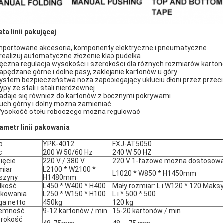
eta linii pakującej
Importowane akcesoria, komponenty elektryczne i pneumatyczne
Zrealizuj automatyczne złożenie klap pudełka
Ręczna regulacja wysokości i szerokości dla różnych rozmiarów karto
Napędzane górne i dolne pasy, zaklejanie kartonów u góry
System bezpieczeństwa noża zapobiegający ukłuciu dłoni przez przec
ypy ze stali i stali nierdzewnej
Nadaje się również do kartonów z bocznymi pokrywami
Ruch górny i dolny można zamieniać
Wysokość stołu roboczego można regulować
ametr linii pakowania
b
YPK-4012
FXJ-AT5050
c
200 W 50/60 Hz
240 W 50 HZ
ięcie
220 V / 380 V.
220 V 1-fazowe można dostosow
miar
L2100 * W2100 *
L1020 * W850 * H1450mm
szyny
H1480mm
lkość
L450 * W400 * H400
Mały rozmiar: L i W120 * 120 Maks
akowania
L250 * W150 * H100
L i * 500 * 500
a netto
450kg
120 kg
jemność
9-12 kartonów / min
15-20 kartonów / min
rokość