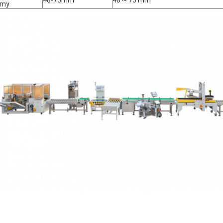
48-75mm
48 ~ 75 mm
śmy