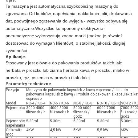
Opis:
Ta maszyna jest automatyczną szybkobieżną maszyną do
zgrzewania.Od kubków, napełniania, nakładania folii, drukowania
dat, podwójnego zgrzewania do wyjęcia - wszystko odbywa się
automatycznie.Wszystkie komponenty elektryczne i
pneumatyczne wykorzystują znane marki (można je również
dostosować do wymagań klientów), o stabilnej jakości, długiej
żywotności.
Aplikacje:
Stosowany jest głównie do pakowania produktów, takich jak:
herbata w proszku lub ziarna herbata kawa w proszku, mleko w
proszku, ryż, pszenica w proszku i tak dalej.
Parametry techniczne
Pozycja
Maszyna do pakowania kapsułek z kawą espresso / Linia do
pakowania kapsułek z kawą / Produkt do pakowania kapsułek z k
espresso
Model
NC-4 / KC-4
NC-6 / KC-6
NC-8 / KC-8
NC-10 / KC-10
NC-12 / K
Pojemność
3000-4000
4000-5000
5000-6000
6000-7000
7000-800
filiżanek / h
filiżanek / h
filiżanek /
filiżanek / h
filiżanek /
godz
godz
Pojemność
5-30ml
5-30ml
5-30ml
5-30ml
5-30ml
napełniania
Całkowita
4KW
4,5 kW
5KW
5,5 kW
6KW
moc