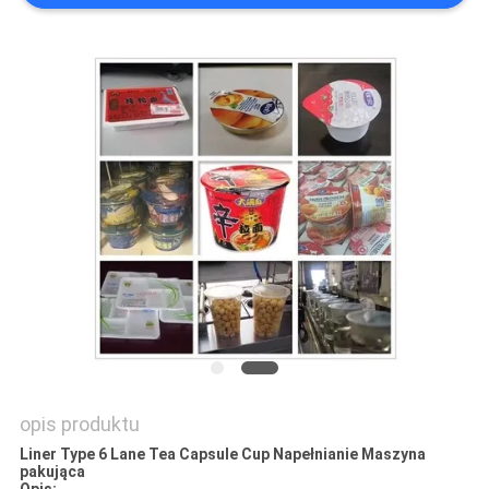
O
WYCENĘ
SITEMAP
PRIVACY
POLICY
opis produktu
Liner Type 6 Lane Tea Capsule Cup Napełnianie Maszyna
pakująca