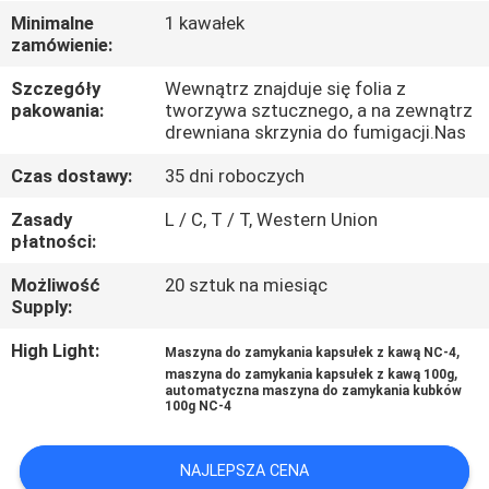
Minimalne
1 kawałek
zamówienie:
KONTROLA
JAKOŚCI
Szczegóły
Wewnątrz znajduje się folia z
pakowania:
tworzywa sztucznego, a na zewnątrz
drewniana skrzynia do fumigacji.Nas
SKONTAKTUJ
Czas dostawy:
35 dni roboczych
SIĘ
Zasady
L / C, T / T, Western Union
Z
płatności:
NAMI
Możliwość
20 sztuk na miesiąc
Supply:
AKTUALNOŚCI
High Light:
,
Maszyna do zamykania kapsułek z kawą NC-4
,
maszyna do zamykania kapsułek z kawą 100g
automatyczna maszyna do zamykania kubków
PRZYPADKI
100g NC-4
NAJLEPSZA CENA
POPROŚ