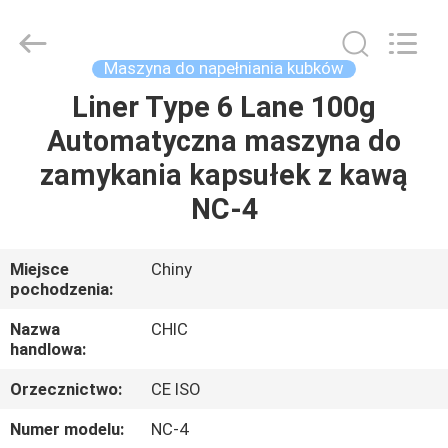
Xian
Yang
Chic
Machinery
Co.,
Maszyna do napełniania kubków
Ltd..
All
Rights
Liner Type 6 Lane 100g
DO
Reserved.
Automatyczna maszyna do
DOMU
zamykania kapsułek z kawą
PRODUKTY
NC-4
O
Miejsce
Chiny
pochodzenia:
NAS
Nazwa
CHIC
handlowa:
WYCIECZKA
Orzecznictwo:
CE ISO
PO
FABRYCE
Numer modelu:
NC-4