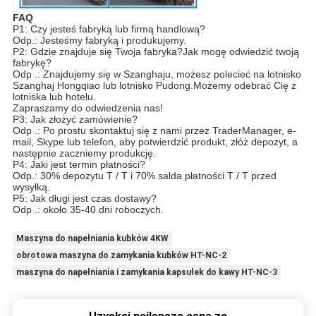
FAQ
P1: Czy jesteś fabryką lub firmą handlową?
Odp.: Jesteśmy fabryką i produkujemy.
P2: Gdzie znajduje się Twoja fabryka?Jak mogę odwiedzić twoją
fabrykę?
Odp .: Znajdujemy się w Szanghaju, możesz polecieć na lotnisko
Szanghaj Hongqiao lub lotnisko Pudong.Możemy odebrać Cię z
lotniska lub hotelu.
Zapraszamy do odwiedzenia nas!
P3: Jak złożyć zamówienie?
Odp .: Po prostu skontaktuj się z nami przez TraderManager, e-
mail, Skype lub telefon, aby potwierdzić produkt, złóż depozyt, a
następnie zaczniemy produkcję.
P4: Jaki jest termin płatności?
Odp.: 30% depozytu T / T i 70% salda płatności T / T przed
wysyłką.
P5: Jak długi jest czas dostawy?
Odp .: około 35-40 dni roboczych.
Maszyna do napełniania kubków 4KW
obrotowa maszyna do zamykania kubków HT-NC-2
maszyna do napełniania i zamykania kapsułek do kawy HT-NC-3