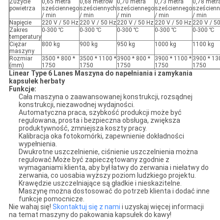
Zużycie
0,65 metra
0,68 metrów
0,70 metra
0,73 metra
0,78 metr
powietrza
sześciennego
sześciennych
sześciennego
sześciennego
sześcien
/ min
/ min
/ min
/ min
/ min
Napięcie
220 V / 50 Hz
220 V / 50 Hz
220 V / 50 Hz
220 V / 50 Hz
220 V / 5
Zakres
0-300 ℃
0-300 ℃
0-300 ℃
0-300 ℃
0-300 ℃
temperatury
Ciężar
800 kg
900 kg
950 kg
1000 kg
1100 kg
maszyny
Rozmiar
3500 * 800 *
3500 * 1100 *
3900 * 800 *
3900 * 1100 *
3900 * 13
(mm)
1750
1750
1750
1750
1750
Linear Type 6 Lanes Maszyna do napełniania i zamykania
kapsułek herbaty
Funkcje:
Cała maszyna o zaawansowanej konstrukcji, rozsądnej
konstrukcji, niezawodnej wydajności.
Automatyczna praca, szybkość produkcji może być
regulowana, prosta i bezpieczna obsługa, zwiększa
produktywność, zmniejsza koszty pracy.
Kalibracja oka fotokomórki, zapewnienie dokładności
wypełnienia.
Dwukrotne uszczelnienie, ciśnienie uszczelnienia można
regulować.Może być zapieczętowany zgodnie z
wymaganiami klienta, aby był łatwy do zerwania i niełatwy do
zerwania, co uosabia wyższy poziom ludzkiego projektu.
Krawędzie uszczelniające są gładkie i nieskazitelne.
Maszynę można dostosować do potrzeb klienta i dodać inne
funkcje pomocnicze.
Nie wahaj się!
Skontaktuj się z nami
i uzyskaj więcej informacji
na temat maszyny do pakowania kapsułek do kawy!