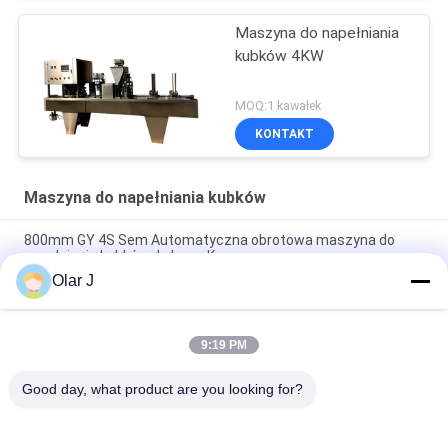
Maszyna do napełniania
kubków 4KW
MOQ:1 kawałek
KONTAKT
Maszyna do napełniania kubków
800mm GY 4S Sem Automatyczna obrotowa maszyna do
napełniania kubków do kawy K
Olar J
Półautomatyczna maszyna do napełniania kubków
obrotowych 0,5 kW Jogurt Cup Sealing SN-1
9:19 PM
JS 20CC Obrotowa maszyna do napełniania kubków
Napełnianie kawy w proszku
Good day, what product are you looking for?
popularne kategorie
Wszystko