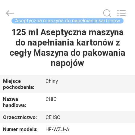
Xian
Yang
Chic
Machinery
Co.,
Aseptyczna maszyna do napełniania kartonów
Ltd..
All
Rights
125 ml Aseptyczna maszyna
DO
Reserved.
do napełniania kartonów z
DOMU
cegły Maszyna do pakowania
PRODUKTY
napojów
O
Miejsce
Chiny
pochodzenia:
NAS
Nazwa
CHIC
handlowa:
WYCIECZKA
Orzecznictwo:
CE ISO
PO
FABRYCE
Numer modelu:
HF-WZJ-A