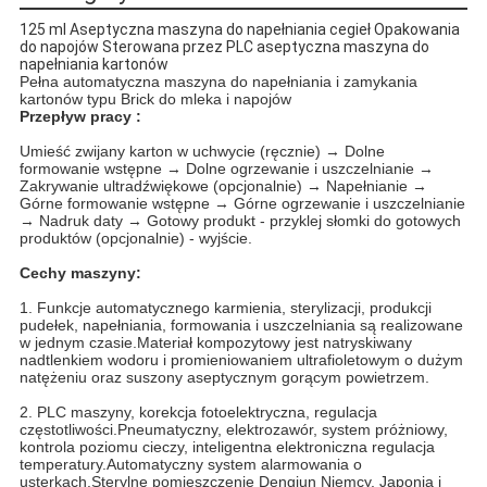
125 ml Aseptyczna maszyna do napełniania cegieł Opakowania
do napojów Sterowana przez PLC aseptyczna maszyna do
napełniania kartonów
Pełna automatyczna maszyna do napełniania i zamykania
kartonów typu Brick do mleka i napojów
Przepływ pracy :
Umieść zwijany karton w uchwycie (ręcznie) → Dolne
formowanie wstępne → Dolne ogrzewanie i uszczelnianie →
Zakrywanie ultradźwiękowe (opcjonalnie) → Napełnianie →
Górne formowanie wstępne → Górne ogrzewanie i uszczelnianie
→ Nadruk daty → Gotowy produkt - przyklej słomki do gotowych
produktów (opcjonalnie) - wyjście.
Cechy maszyny:
1. Funkcje automatycznego karmienia, sterylizacji, produkcji
pudełek, napełniania, formowania i uszczelniania są realizowane
w jednym czasie.Materiał kompozytowy jest natryskiwany
nadtlenkiem wodoru i promieniowaniem ultrafioletowym o dużym
natężeniu oraz suszony aseptycznym gorącym powietrzem.
2. PLC maszyny, korekcja fotoelektryczna, regulacja
częstotliwości.Pneumatyczny, elektrozawór, system próżniowy,
kontrola poziomu cieczy, inteligentna elektroniczna regulacja
temperatury.Automatyczny system alarmowania o
usterkach.Sterylne pomieszczenie Dengjun Niemcy, Japonia i