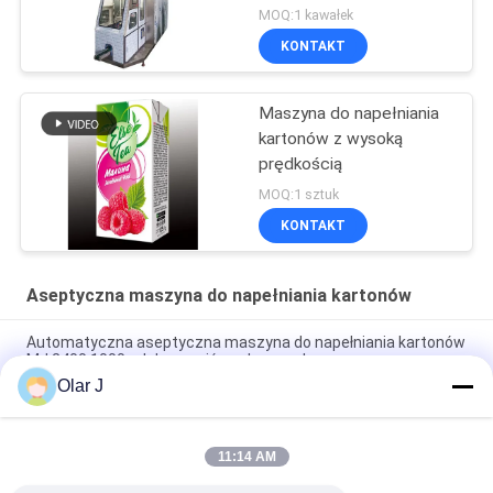
MOQ:1 kawałek
KONTAKT
Maszyna do napełniania
kartonów z wysoką
prędkością
MOQ:1 sztuk
KONTAKT
Aseptyczna maszyna do napełniania kartonów
Automatyczna aseptyczna maszyna do napełniania kartonów
MJ 2400 1000 ml do napojów mlecznych
Olar J
125 ml Aseptyczna maszyna do napełniania kartonów z cegły
Maszyna do pakowania napojów
11:14 AM
Półautomatyczna maszyna do napełniania aseptycznych
kartonów szczytowych Pakowanie soku 1L Karton