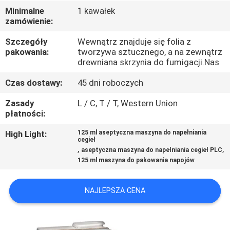
Minimalne
1 kawałek
zamówienie:
KONTROLA
JAKOŚCI
Szczegóły
Wewnątrz znajduje się folia z
pakowania:
tworzywa sztucznego, a na zewnątrz
drewniana skrzynia do fumigacji.Nas
SKONTAKTUJ
Czas dostawy:
45 dni roboczych
SIĘ
Zasady
L / C, T / T, Western Union
Z
płatności:
NAMI
High Light:
125 ml aseptyczna maszyna do napełniania
cegieł
,
,
aseptyczna maszyna do napełniania cegieł PLC
AKTUALNOŚCI
125 ml maszyna do pakowania napojów
PRZYPADKI
NAJLEPSZA CENA
POPROŚ