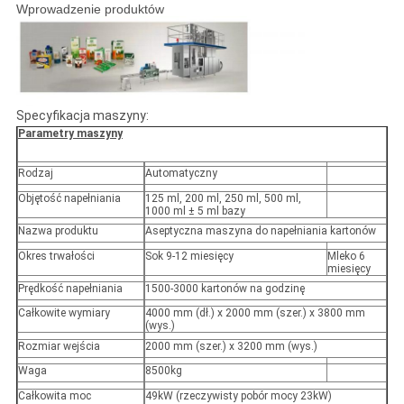
Wprowadzenie produktów
Specyfikacja maszyny:
Parametry maszyny
Rodzaj
Automatyczny
Objętość napełniania
125 ml, 200 ml, 250 ml, 500 ml,
1000 ml ± 5 ml bazy
Nazwa produktu
Aseptyczna maszyna do napełniania kartonów
Okres trwałości
Sok 9-12 miesięcy
Mleko 6
miesięcy
Prędkość napełniania
1500-3000 kartonów na godzinę
Całkowite wymiary
4000 mm (dł.) x 2000 mm (szer.) x 3800 mm
(wys.)
Rozmiar wejścia
2000 mm (szer.) x 3200 mm (wys.)
Waga
8500kg
Całkowita moc
49kW (rzeczywisty pobór mocy 23kW)