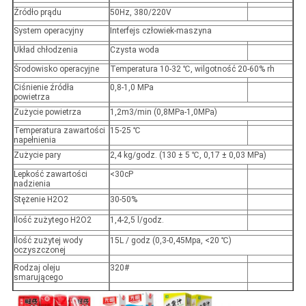
Źródło prądu
50Hz, 380/220V
System operacyjny
Interfejs człowiek-maszyna
Układ chłodzenia
Czysta woda
Środowisko operacyjne
Temperatura 10-32 ℃, wilgotność 20-60% rh
Ciśnienie źródła
0,8-1,0 MPa
powietrza
Zużycie powietrza
1,2m3/min (0,8MPa-1,0MPa)
Temperatura zawartości
15-25 ℃
napełnienia
Zużycie pary
2,4 kg/godz. (130 ± 5 ℃, 0,17 ± 0,03 MPa)
Lepkość zawartości
<30cP
nadzienia
Stężenie H2O2
30-50%
Ilość zużytego H2O2
1,4-2,5 l/godz.
Ilość zużytej wody
15L / godz (0,3-0,45Mpa, <20 ℃)
oczyszczonej
Rodzaj oleju
320#
smarującego