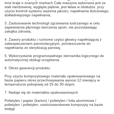
inne kraje o znanych markach Cała maszyna wykonana jest ze
stali nierdzewnej, wygląda pięknie, jest łatwa w obsłudze. przy
użyciu kontroli systemu ważenia jakości, napełniania ilościowego,
dokładniejszego napełniania;
3. Zastosowanie technologii zgrzewania lustrzanego w celu
zapewnienia płynnego tworzenia spoin, nie pozostawiając
zakątka zdrowia;
4. Zawory produktu i ruchome części głowicy napełniającej z
zabezpieczeniem paroizolacyjnym, pomieszczenie do
napełniania ze sterylizacją parową;
5. Wykorzystanie programowalnego sterownika logicznego do
automatycznej obsługi urządzenia
6. Okres gwarancji produktu:
Przy użyciu kompozytowego materiału opakowaniowego na
bazie papieru okres przechowywania wynosi 12 miesięcy w
temperaturze pokojowej od 25 do 30 stopni.
7. Nadaje się do materiałów opakowaniowych:
Polietylen / papier (karton) / polietylen / folia aluminiowa /
polietylen / polietylen, sześciowarstwowe kompozyty na bazie
wstęgi